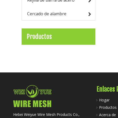
Rejilla de barra de acero
Cercado de alambre
Productos
Enlaces 
Hogar
Productos
Hebei Weiyue Wire Mesh Products Co.,
Acerca de