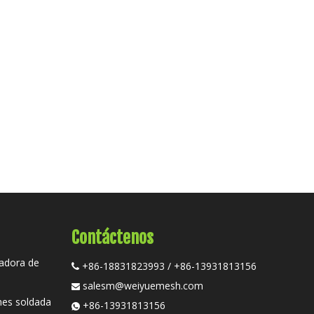
Contáctenos
tadora de
+86-18831823993 / +86-13931813156

salesm@weiyuemesh.com

nes soldada
+86-13931813156
