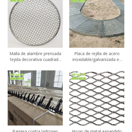
congelada 316L
Malla de alambre prensada
Placa de rejilla de acero
tejida decorativa cuadrada
inoxidable/galvanizada en
de acero inoxidable SS316
caliente
Barrera contra ladrones
Hojas de metal expandido