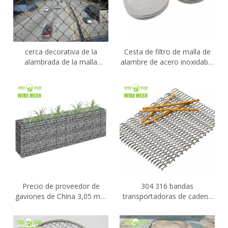
cerca decorativa de la
Cesta de filtro de malla de
alambrada de la malla
alambre de acero inoxidable
metálica del acero
para disolución de Electrolux
inoxidable 304 316 316L
para el estadio
Precio de proveedor de
304 316 bandas
gaviones de China 3,05 mm
transportadoras de cadena
2X1X1m 8*10cm Malla de
del metal del acero
gaviones de piedra/cesta de
inoxidable de la armadura
gaviones de 3X1X0,5 m
equilibrada mecánica