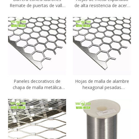
Remate de puertas de valla
de alta resistencia de acero
Entrada de valla/muro
inoxidable de aluminio de
fábrica de China 4X8 ′
Paneles decorativos de
Hojas de malla de alambre
chapa de malla metálica
hexagonal pesadas
perforada de acero
galvanizadas
inoxidable/galvanizado/aluminio
perforadas/acero
inoxidable/aluminio