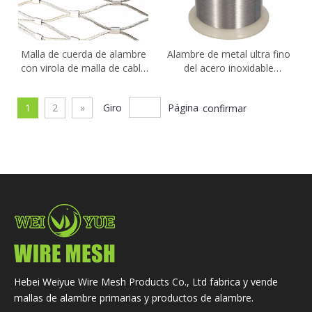
Malla de cuerda de alambre
Alambre de metal ultra fino
con virola de malla de cable
del acero inoxidable
de acero inoxidable X-Tend
SS304/SS316 para la
304 316 para red de aviario
música/el instrumento del
1
2
»
Giro
Página
confirmar
de aves de zoológico/pared
violín
verde/malla de alambre
decorativa/valla de malla de
barandilla de escalera
Hebei Weiyue Wire Mesh Products Co., Ltd fabrica y vende
mallas de alambre primarias y productos de alambre.